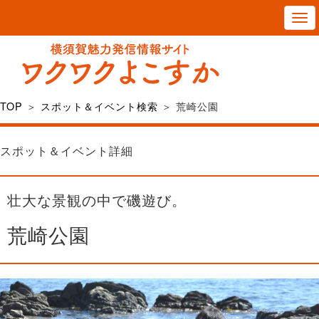
T
o
g
g
l
TOP
＞
スポット＆イベント検索
＞ 荒崎公園
e
n
スポット＆イベント詳細
a
v
壮大な景観の中で磯遊び。
i
g
荒崎公園
a
t
i
o