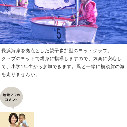
n
長浜海岸を拠点とした親子参加型のヨットクラブ。
クラブのヨットで親身に指導しますので、気楽に安心し
て、小学1年生から参加できます。風と一緒に横須賀の海
を走りませんか。