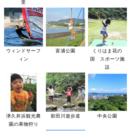
里
ウィンドサーフ
富浦公園
くりはま花の
ィン
国 スポーツ施
設
津久井浜観光農
前田川遊歩道
中央公園
園の果物狩り