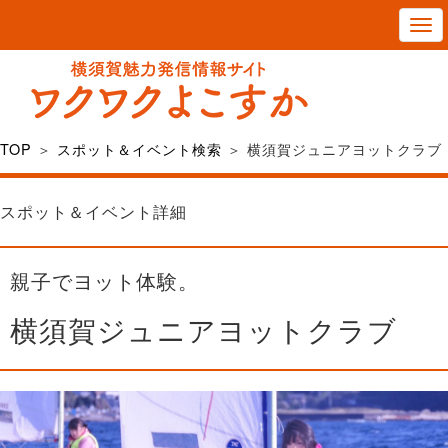
T
o
g
g
l
TOP
＞
スポット＆イベント検索
＞ 横須賀ジュニアヨットクラブ
e
n
スポット＆イベント詳細
a
v
親子でヨット体験。
i
g
横須賀ジュニアヨットクラブ
a
t
i
o