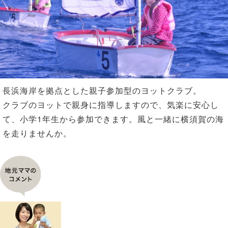
n
長浜海岸を拠点とした親子参加型のヨットクラブ。
クラブのヨットで親身に指導しますので、気楽に安心し
て、小学1年生から参加できます。風と一緒に横須賀の海
を走りませんか。