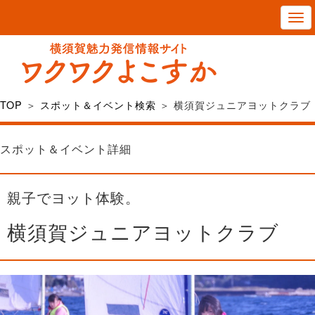
T
o
g
g
l
TOP
＞
スポット＆イベント検索
＞ 横須賀ジュニアヨットクラブ
e
n
スポット＆イベント詳細
a
v
親子でヨット体験。
i
g
横須賀ジュニアヨットクラブ
a
t
i
o