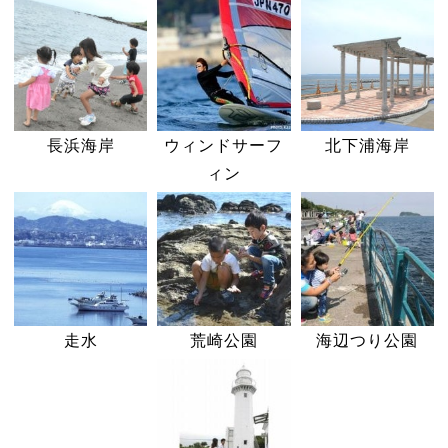
長浜海岸
ウィンドサーフ
北下浦海岸
ィン
走水
荒崎公園
海辺つり公園