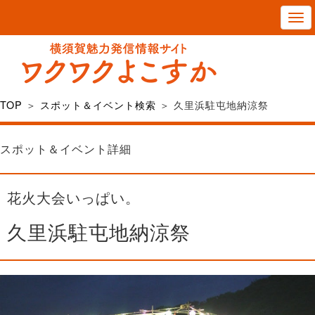
T
o
g
g
l
TOP
＞
スポット＆イベント検索
＞ 久里浜駐屯地納涼祭
e
n
スポット＆イベント詳細
a
v
花火大会いっぱい。
i
g
久里浜駐屯地納涼祭
a
t
i
o