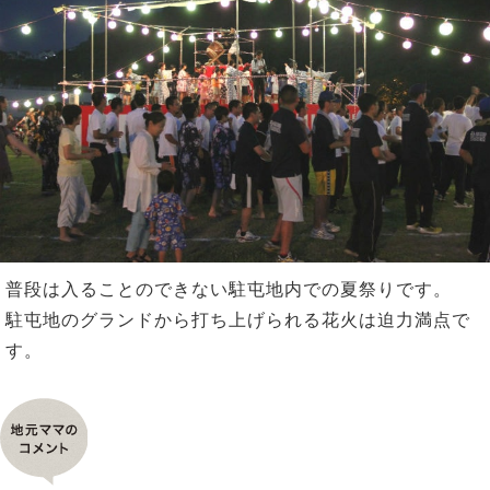
n
普段は入ることのできない駐屯地内での夏祭りです。
駐屯地のグランドから打ち上げられる花火は迫力満点で
す。