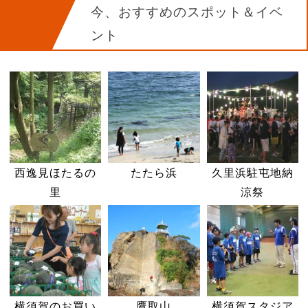
今、おすすめのスポット＆イベ
ント
西逸見ほたるの
たたら浜
久里浜駐屯地納
里
涼祭
横須賀のお買い
鷹取山
横須賀スタジア