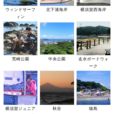
ウィンドサーフ
北下浦海岸
横須賀西海岸
ィン
荒崎公園
中央公園
走水ボードウォ
ーク
横須賀ジュニア
秋谷
猿島