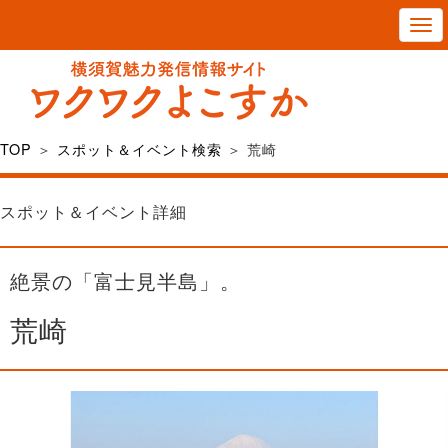
T
o
g
g
l
TOP
＞
スポット＆イベント検索
＞ 荒崎
e
n
スポット＆イベント詳細
a
v
絶景の「富士見半島」。
i
g
荒崎
a
t
i
o