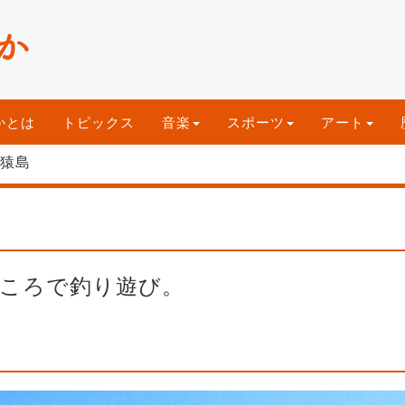
かとは
トピックス
音楽
スポーツ
アート
 猿島
ころで釣り遊び。