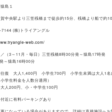
市猿島１
賀中央駅より三笠桟橋まで徒歩約15分、桟橋より船で約1
25-7144 (株)トライアングル
/www.tryangle-web.com/
／（3～11月・毎日）三笠桟橋8時30分発～猿島17時発 
分発～猿島16時00分
往復 大人1,400円 小学生700円 小学生未満は大人1
、小学生料金を人数分適用）
大人200円、小・中学生100円
橋付近に有料パーキングあり
変更になっている場合がありますので、詳細は直接施設へお