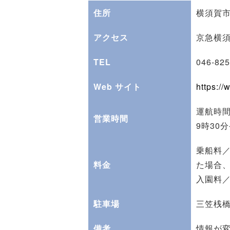
住所
横須賀
アクセス
京急横須
TEL
046-8
Web サイト
https:/
運航時間
営業時間
9時30
乗船料／
料金
た場合
入園料／
駐車場
三笠桟
備考
情報が