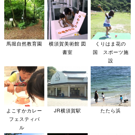
馬堀自然教育園
横須賀美術館 図
くりはま花の
書室
国 スポーツ施
設
よこすかカレー
JR横須賀駅
たたら浜
フェスティバ
ル