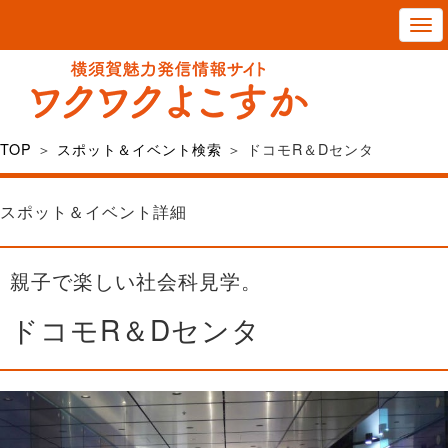
T
o
g
g
l
TOP
＞
スポット＆イベント検索
＞ ドコモR＆Dセンタ
e
n
スポット＆イベント詳細
a
v
親子で楽しい社会科見学。
i
g
ドコモR＆Dセンタ
a
t
i
o